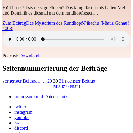
Hört ihr es? Das nervige Fiepen? Das klingt fast so als hätten Mel
und Dominik es diesmal mit dem rundköpfigsten…
Zum Beitrag
Das Mysterium des Rundkopf-Pikachu [Miauz Genau!
#008]
Podcast:
Download
Seitennummerierung der Beiträge
vorheriger Beitrag
1
…
29
30
31
nächster Beitrag
Miauz Genau!
Impressum und Datenschutz
twitter
instagram
youtube
rss
discord