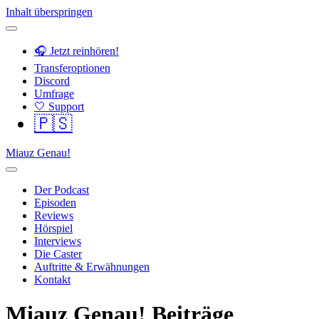
Inhalt überspringen
🎧 Jetzt reinhören!
Transferoptionen
Discord
Umfrage
🤍 Support
🇵🇸
Miauz Genau!
Der Podcast
Episoden
Reviews
Hörspiel
Interviews
Die Caster
Auftritte & Erwähnungen
Kontakt
Miauz Genau! Beiträge